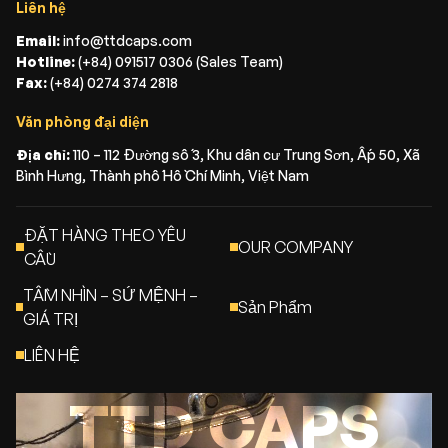
Liên hệ
Email:
info@ttdcaps.com
Hotline:
(+84) 091517 0306 (Sales Team)
Fax:
(+84) 0274 374 2818
Văn phòng đại diện
Địa chỉ:
110 – 112 Đường số 3, Khu dân cư Trung Sơn, Ấp 50, Xã
Bình Hưng, Thành phố Hồ Chí Minh, Việt Nam
ĐẶT HÀNG THEO YÊU
OUR COMPANY
CẦU
TẦM NHÌN – SỨ MỆNH –
Sản Phẩm
GIÁ TRỊ
LIÊN HỆ
TTD CAPS