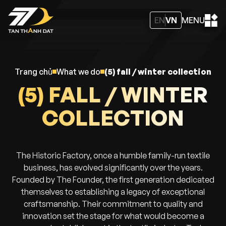
EN
VN
MENU
trang chủ
what we do
(5) fall / winter collection
(5) FALL / WINTER
COLLECTION
The Historic Factory, once a humble family-run textile
business, has evolved significantly over the years.
Founded by The Founder, the first generation dedicated
themselves to establishing a legacy of exceptional
craftsmanship. Their commitment to quality and
innovation set the stage for what would become a