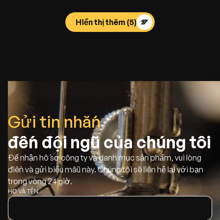
Hiển thị thêm
(5)
Gửi tin nhắn
đến đội ngũ của chúng tôi
Để nhận hồ sơ công ty và danh mục sản phẩm, vui lòng
điền và gửi biểu mẫu này. Chúng tôi sẽ liên hệ lại với bạn
trong vòng 24 giờ.
HỌ VÀ TÊN