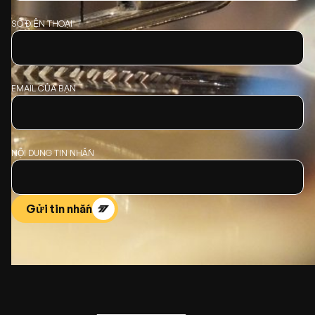
SỐ ĐIỆN THOẠI
EMAIL CỦA BẠN
NỘI DUNG TIN NHẮN
Gửi tin nhắn