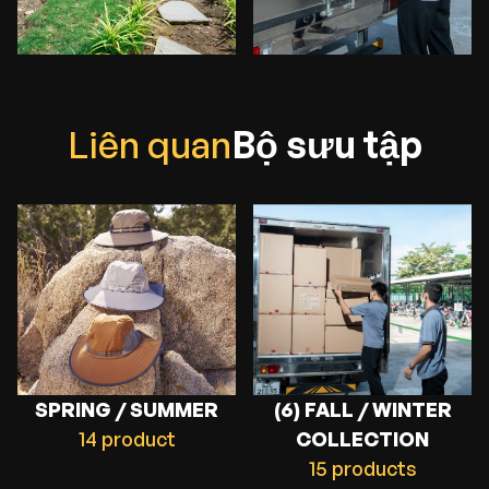
L
i
ê
n
q
u
a
n
B
ộ
s
ư
u
t
ậ
p
SPRING / SUMMER
(6) FALL / WINTER
14 product
COLLECTION
15 products